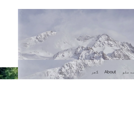
ے ملو
About
گھر