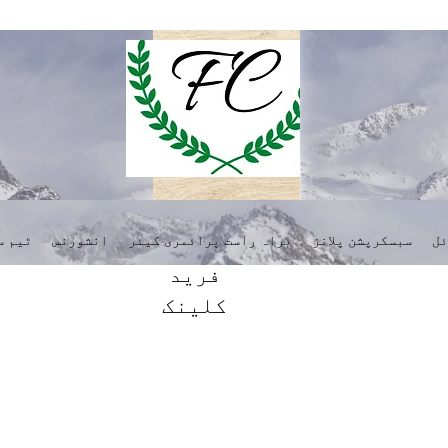
ئل
سبسکرپشن پلانز
براہ راست پرائمری کیئر
انشورنس
ٹیم س
فرید
کلینک